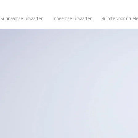
Surinaamse uitvaarten
Inheemse uitvaarten
Ruimte voor rituel