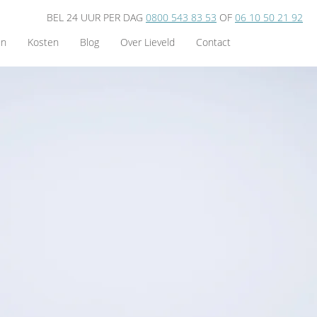
BEL 24 UUR PER DAG
0800 543 83 53
OF
06 10 50 21 92
en
Kosten
Blog
Over Lieveld
Contact