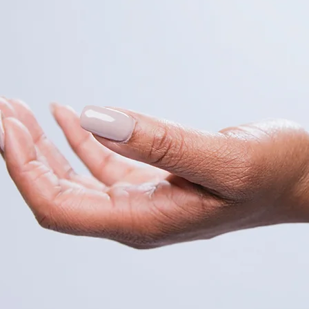
L
I
E
V
E
L
D
U
I
T
V
A
A
R
T