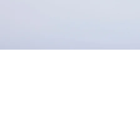
Wij Verzorgen uw
urinaams-Creoolse uitvaa