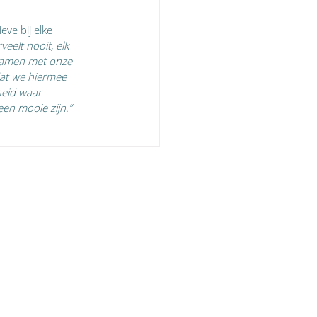
ve bij elke 
veelt nooit, elk 
. Samen met onze 
 dat we hiermee 
heid waar 
en mooie zijn.”