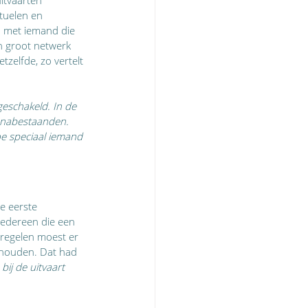
tuelen en 
n met iemand die 
n groot netwerk 
zelfde, zo vertelt 
geschakeld. In de 
 nabestaanden. 
oe speciaal iemand 
e eerste 
Iedereen die een 
regelen moest er 
 houden. Dat had 
bij de uitvaart 