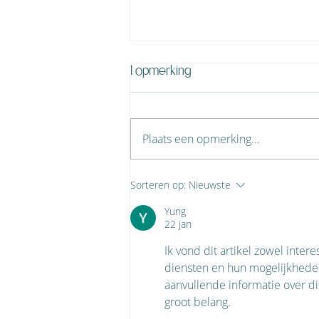
1 opmerking
Plaats een opmerking...
Inheemse uitvaart: traditie,
Sorteren op:
Nieuwste
gemeenschap en een
Yung
eigen plek
22 jan
Ik vond dit artikel zowel inter
diensten en hun mogelijkheden 
aanvullende informatie over 
groot belang.