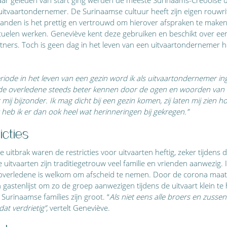
uitvaartondernemer. De Surinaamse cultuur heeft zijn eigen rouwri
anden is het prettig en vertrouwd om hierover afspraken te make
ituelen werken. Geneviève kent deze gebruiken en beschikt over ee
tners. Toch is geen dag in het leven van een uitvaartondernemer het
eriode in het leven van een gezin word ik als uitvaartondernemer in
k de overledene steeds beter kennen door de ogen en woorden van
ij bijzonder. Ik mag dicht bij een gezin komen, zij laten mij zien h
 heb ik er dan ook heel wat herinneringen bij gekregen.” 
icties
itbrak waren de restricties voor uitvaarten heftig, zeker tijdens d
uitvaarten zijn traditiegetrouw veel familie en vrienden aanwezig. 
 overledene is welkom om afscheid te nemen. Door de corona maat
astenlijst om zo de groep aanwezigen tijdens de uitvaart klein te
Surinaamse families zijn groot. “
Als niet eens alle broers en zussen 
at verdrietig”, 
vertelt Geneviève. 