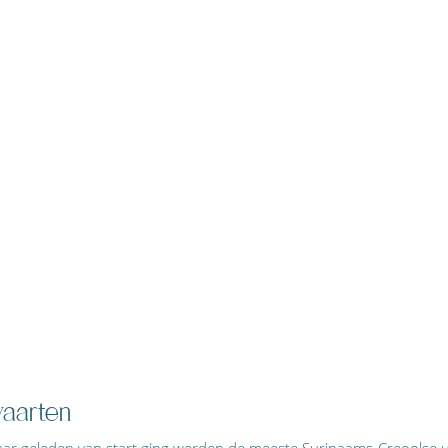
aarten 
jaar geleden van start ging werden de meeste Surinaams-Creoolse u