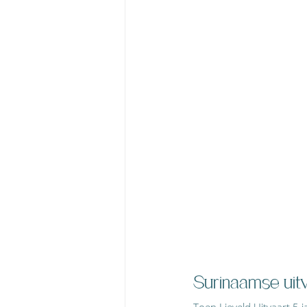
Surinaamse uitv
Toen Lieveld Uitvaart 5 